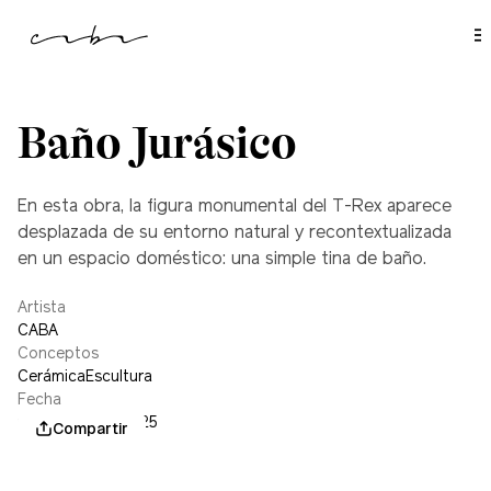
l
c
o
n
t
e
n
i
Baño Jurásico
d
o
En esta obra, la figura monumental del T-Rex aparece
desplazada de su entorno natural y recontextualizada
en un espacio doméstico: una simple tina de baño.
Artista
CABA
Conceptos
Cerámica
Escultura
Fecha
noviembre 22, 2025
Compartir