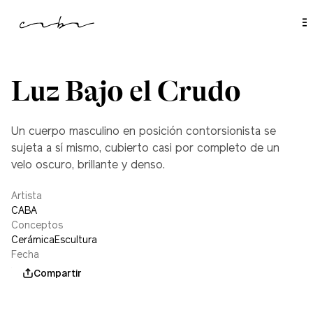
l
c
o
n
t
e
n
i
Luz Bajo el Crudo
d
o
Un cuerpo masculino en posición contorsionista se
sujeta a sí mismo, cubierto casi por completo de un
velo oscuro, brillante y denso.
Artista
CABA
Conceptos
Cerámica
Escultura
Fecha
mayo 1, 2021
Compartir