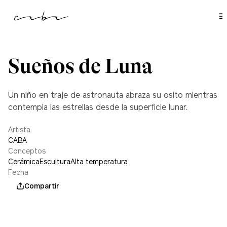
l
c
o
n
t
e
n
i
Sueños de Luna
d
o
Un niño en traje de astronauta abraza su osito mientras
contempla las estrellas desde la superficie lunar.
Artista
CABA
Conceptos
Cerámica
Escultura
Alta temperatura
Fecha
mayo 30, 2025
Compartir