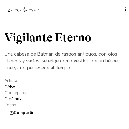
l
c
o
n
t
e
n
i
Vigilante Eterno
d
o
Una cabeza de Batman de rasgos antiguos, con ojos
blancos y vacíos, se erige como vestigio de un héroe
que ya no pertenece al tiempo.
Artista
CABA
Conceptos
Cerámica
Fecha
diciembre 1, 2020
Compartir