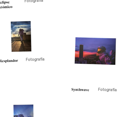
Fotografía
clipse
Atómico
Fotografía
Resplandor
Synthwave
Fotografía